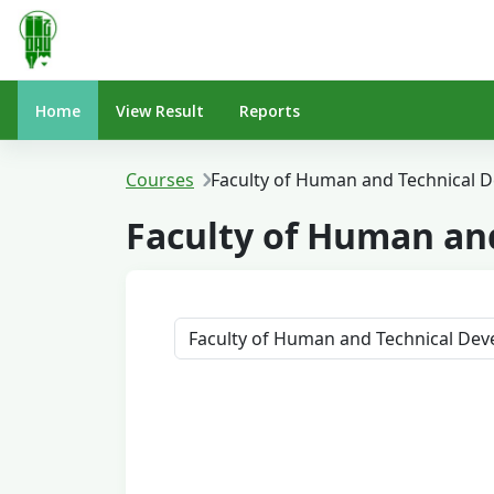
Skip to main content
Home
View Result
Reports
Courses
Faculty of Human and Technical 
Faculty of Human an
Course categories