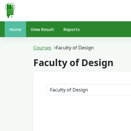
Skip to main content
Home
View Result
Reports
Courses
Faculty of Design
Faculty of Design
Course categories