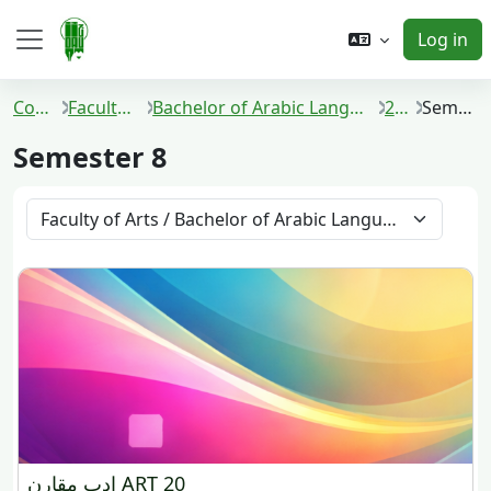
Skip to main content
Log in
Side panel
Courses
Faculty of Arts
Bachelor of Arabic Language and Literature
2020
Semester 8
Semester 8
Course categories
ادب مقارن ART 20
ادب مقارن ART 20